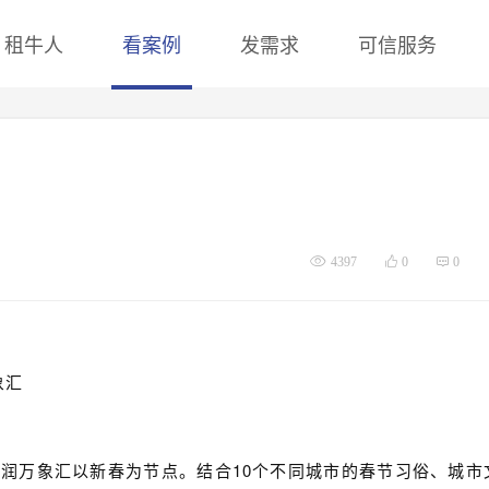
租牛人
看案例
发需求
可信服务
4397
0
0
象汇
肥·华润万象汇以新春为节点。结合10个不同城市的春节习俗、城市