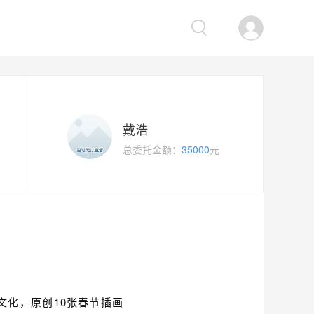
戴浩
总委托金额：
35000
元
文化，原创10张春节插画