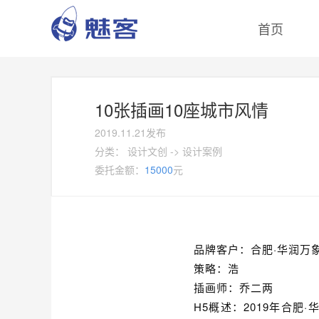
首页
10张插画10座城市风情
2019.11.21发布
分类：
设计文创
->
设计案例
委托金额：
15000
元
品牌客户：合肥·华润万
策略：浩
插画师：乔二两
H5概述：2019年合