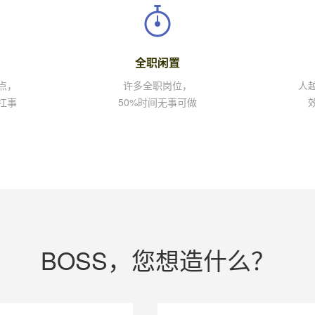
全职闲置
点，
许多全职岗位，
人
扛事
50%时间无事可做
BOSS，您想造什么？