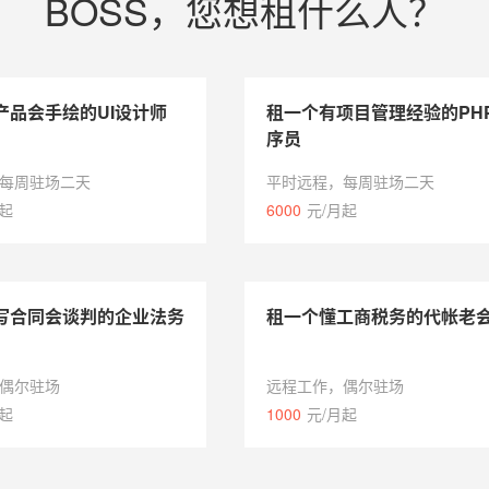
BOSS，您想租什么人？
产品会手绘的UI设计师
租一个有项目管理经验的PH
序员
每周驻场二天
平时远程，每周驻场二天
月起
6000
元/月起
写合同会谈判的企业法务
租一个懂工商税务的代帐老
偶尔驻场
远程工作，偶尔驻场
月起
1000
元/月起