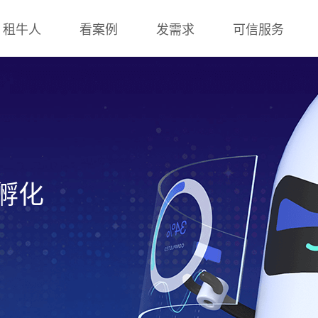
租牛人
看案例
发需求
可信服务
孵化