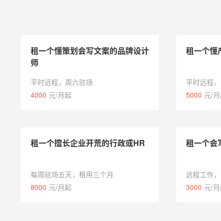
租一个懂策划会写文案的品牌设计
租一个懂
师
平时远程，周六驻场
平时远程，
4000
元/月起
5000
元/
租一个擅长企业开荒的行政或HR
租一个会
每周驻场五天，租用三个月
远程工作，
8000
元/月起
3000
元/