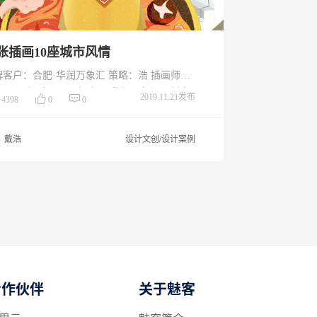
0张插画10座城市风情
牌客户：合肥·华润万象汇 策略：浩 插画师：
两 H5概述：2019年合肥·华润万象汇以新春
2019.11.21发布
4398
0
0
节点。结合10个不同城市的春节习俗、城市文
，原创10张春节插画为全国人民送去新春祝
戴浩
设计文创/设计案例
。用户在参与H5互动的时候，可以听到来自不
城市的家乡话，同时可以参与红包抽奖。 十座
市：徽州、东北、北京、上海、粤港、江南、
原、陕北、巴蜀
合作伙伴
关于魅客