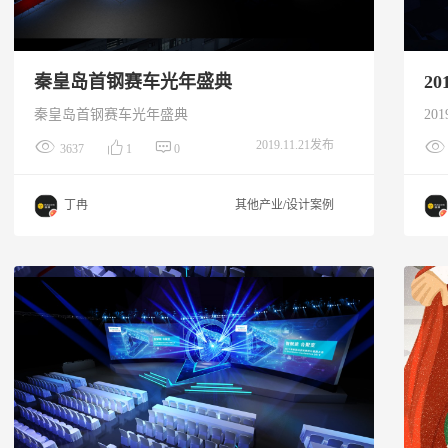
秦皇岛首钢赛车光年盛典
2
秦皇岛首钢赛车光年盛典
2019.11.21发布
3637
1
0
丁冉
其他产业/设计案例