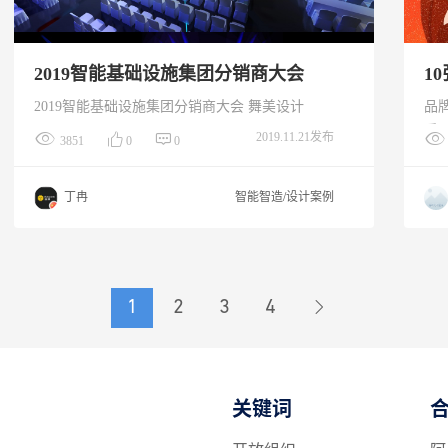
2019智能基础设施集团分销商大会
1
2019智能基础设施集团分销商大会 舞美设计
品
乔二
2019.11.21发布
3851
0
0
为
化
丁冉
智能智造/设计案例
福
同
城
中
1
2
3
4
关键词