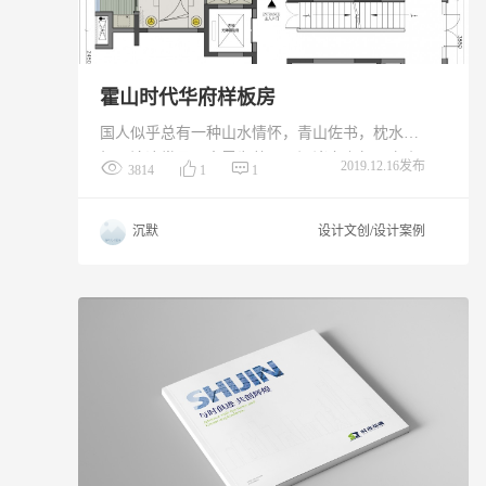
霍山时代华府样板房
国人似乎总有一种山水情怀，青山佐书，枕水而
栖，沧浪赏月，烹露为茶，于江渚之上驾一夜扁
2019.12.16发布
3814
1
1
舟，侣鱼虾而友麋鹿，似东坡之怡然；醉卧青板
小憩，枕芍药花而眠，若渊明之风流。也许我们
沉默
设计文创/设计案例
做不到深隐于世，可总有办法在尘世创造一处攸
然的安栖之地，与自己好好相处。