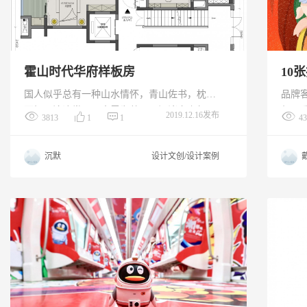
霍山时代华府样板房
10
国人似乎总有一种山水情怀，青山佐书，枕水
品牌客
而栖，沧浪赏月，烹露为茶，于江渚之上驾一
师：乔
2019.12.16发布
3813
1
1
43
夜扁舟，侣鱼虾而友麋鹿，似东坡之怡然；醉
以新
卧青板小憩，枕芍药花而眠，若渊明之风流。
俗、
沉默
设计文创/设计案例
也许我们做不到深隐于世，可总有办法在尘世
送去
创造一处攸然的安栖之地，与自己好好相处。
以听
红包
海、