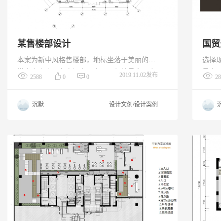
某售楼部设计
国贸
本案为新中风格售楼部，地标坐落于美丽的安
选择
徽省六安市，在空间布局上，以保持最大限度
最大
2019.11.02发布
2588
0
0
28
的利用好自然采光为出发点，结合售楼部的功
敞，
能及人流东线，反复推敲细节，形成了最终的
用灰
沉默
设计文创/设计案例
空间布局。硬装设计及家具陈设结合中式常用
时尚
的对称手法进行制作和排列，再配以新中式设
觉非
计元素的一些灯具及饰品点缀空间，不仅体现
得简
出售楼处销售场所的简洁明了，也体现出了房
产商的设计品味。