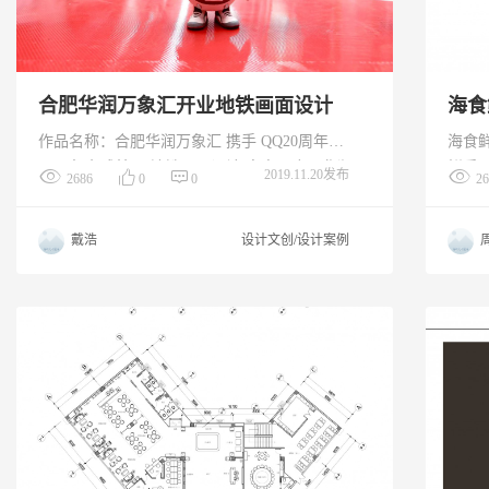
合肥华润万象汇开业地铁画面设计
海食
作品名称：合肥华润万象汇 携手 QQ20周年星
海食
际万象全球首展 地铁画面设计 客户：合肥华润
鲜系
2019.11.20发布
2686
0
0
26
万象汇 统筹：浩 插画师：一郎、毛赛、骆亿
经验值：0（初次设计） 事件概述： 当古城遇
戴浩
设计文创/设计案例
见mixc one，合肥一座具有2000多年历史的古
城，迎来新的潮流碰撞。 2019年9月28日，合
肥华润万象汇闪耀绽放，引启霸都生活方式新
浪潮。本次开业特联合QQ20周年星际万象全球
首展，为合肥市民带来全新的高端盛宴。