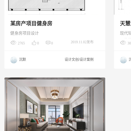
某房产项目健身房
天慧
健身房项目设计
现代
于传
2019.11.02发布
2765
0
0
30
成了
作为
沉默
设计文创/设计案例
将添
呈现